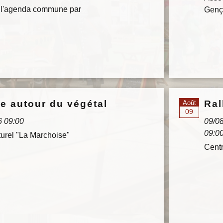
 l'agenda commune par
Genç
e autour du végétal
Ral
Août
09
6 09:00
09/0
09:0
turel "La Marchoise"
Centr