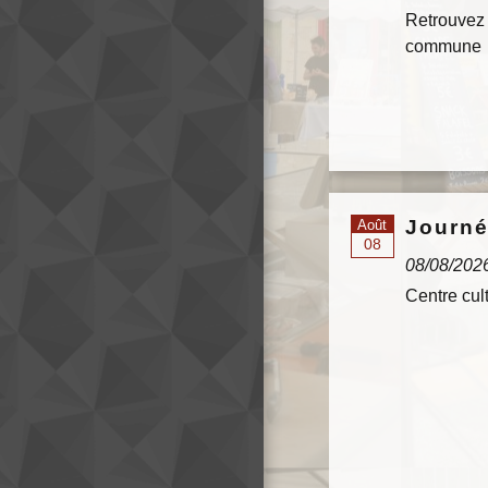
Retrouvez
commune
Journé
Août
08
08/08/202
Centre cul