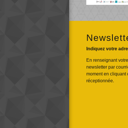
Newslett
Indiquez votre adre
En renseignant votre
newsletter par courr
moment en cliquant 
réceptionnée.