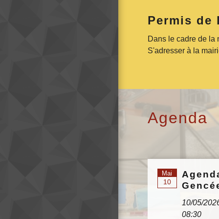
Permis de 
Dans le cadre de la 
S'adresser à la mair
Agenda
Agend
Mai
10
Gencé
10/05/202
08:30