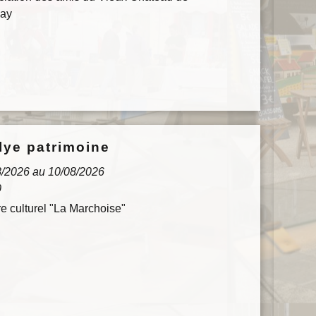
ay
lye patrimoine
Août
14
8/2026 au 10/08/2026
0
e culturel "La Marchoise"