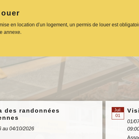
louer
mise en location d'un logement, un permis de louer est obligatoir
ie annexe.
a des randonnées
Vis
Juil.
01
ennes
01/0
6 au 04/10/2026
09:00
Asso