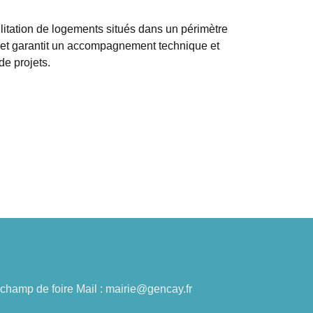
itation de logements situés dans un périmètre
s et garantit un accompagnement technique et
de projets.
du champ de foire Mail : mairie@gencay.fr