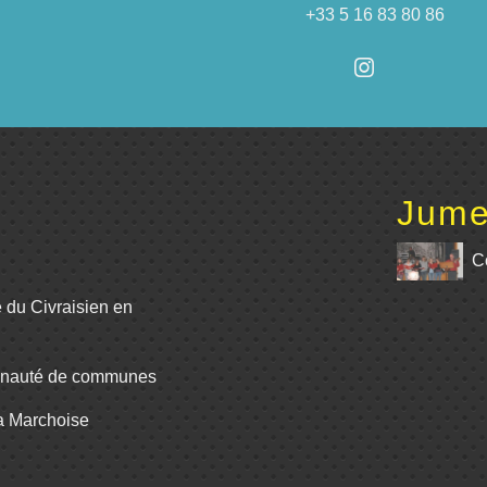
+33 5 16 83 80 86
Jume
C
e du Civraisien en
unauté de communes
La Marchoise