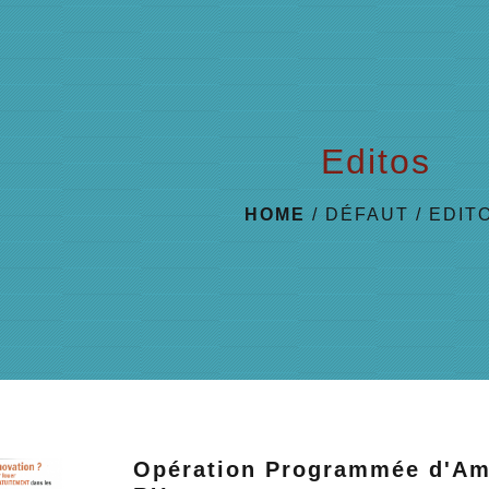
Editos
HOME
/
DÉFAUT
/
EDIT
Opération Programmée d'Amé