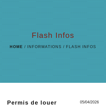
menu
Flash Infos
HOME
/
INFORMATIONS
/
FLASH INFOS
Permis de louer
05/04/2026