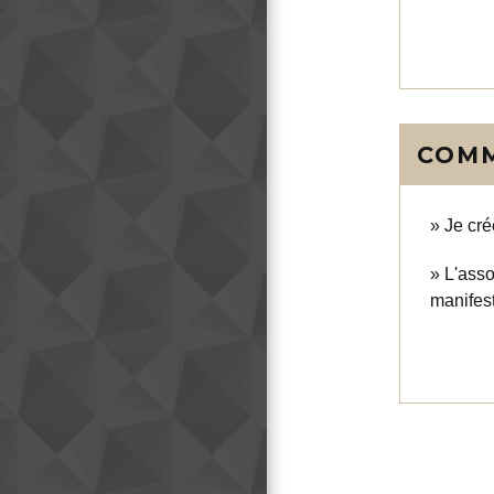
COMM
Je cré
L'asso
manifest