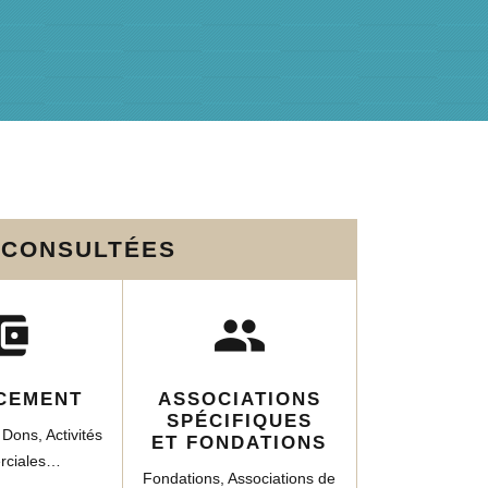
S CONSULTÉES
balance_wallet
group
CEMENT
ASSOCIATIONS
SPÉCIFIQUES
,
Dons,
Activités
ET FONDATIONS
rciales…
Fondations,
Associations de