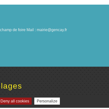
du champ de foire Mail : mairie@gencay.fr
lages
omité de jumelage de Gençay et sa région
Deny all cookies
Personalize