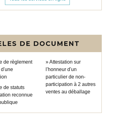
LES DE DOCUMENT
e de règlement
Attestation sur
r d'une
l'honneur d'un
ion
particulier de non-
participation à 2 autres
 de statuts
ventes au déballage
iation reconnue
 publique