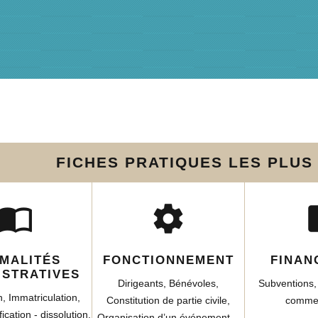
FICHES PRATIQUES LES PLU
import_contacts
settings
account_
MALITÉS
FONCTIONNEMENT
FINAN
ISTRATIVES
Dirigeants,
Bénévoles,
Subventions
n,
Immatriculation,
Constitution de partie civile,
comme
ication - dissolution,
Organisation d’un événement…