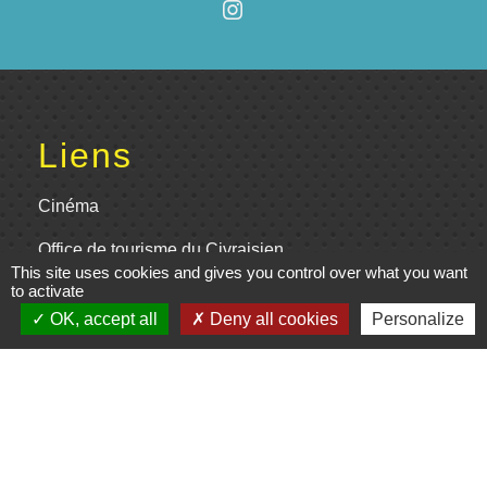
Liens
Cinéma
Office de tourisme du Civraisien
This site uses cookies and gives you control over what you want
en Poitou
to activate
Actualités communauté de
OK, accept all
Deny all cookies
Personalize
communes
Centre Culturel La Marchoise
C.P.A. Lathus