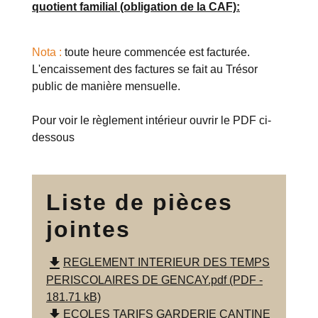
quotient familial (obligation de la CAF):
Nota :
toute heure commencée est facturée.
L'encaissement des factures se fait au Trésor
public de manière mensuelle.
Pour voir le règlement intérieur ouvrir le PDF ci-
dessous
Liste de pièces
jointes
file_download
REGLEMENT INTERIEUR DES TEMPS
PERISCOLAIRES DE GENCAY.pdf (PDF -
181.71 kB)
file_download
ECOLES TARIFS GARDERIE CANTINE