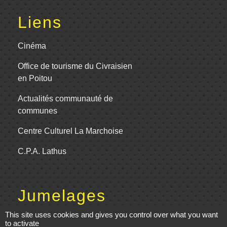
Liens
Cinéma
Office de tourisme du Civraisien
en Poitou
Actualités communauté de
communes
Centre Culturel La Marchoise
C.P.A. Lathus
Jumelages
This site uses cookies and gives you control over what you want
Comité de jumelage de Gençay et sa
to activate