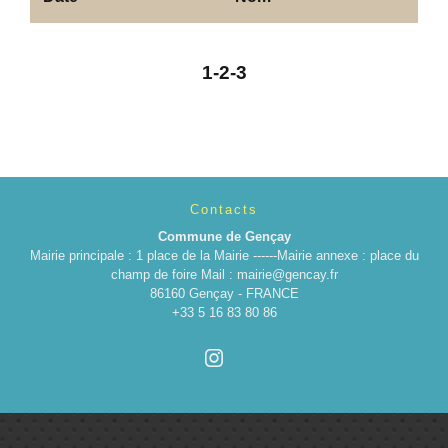
1
-2
-3
Contacts
Commune de Gençay
Mairie principale : 1 place de la Mairie ------Mairie annexe : place du
champ de foire Mail : mairie@gencay.fr
86160 Gençay - FRANCE
+33 5 16 83 80 86