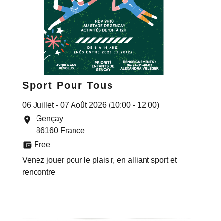
Sport Pour Tous
06 Juillet - 07 Août 2026 (10:00 - 12:00)
Gençay
location_on
86160 France
account_balance_wallet
Free
Venez jouer pour le plaisir, en alliant sport et
rencontre