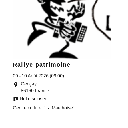
Rallye patrimoine
09 - 10 Août 2026 (09:00)
Gençay
location_on
86160 France
account_balance_wallet
Not disclosed
Centre culturel "La Marchoise"