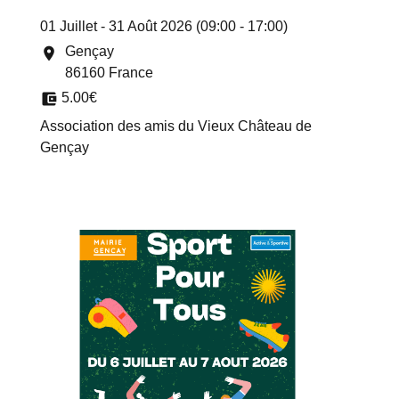
01 Juillet - 31 Août 2026 (09:00 - 17:00)
Gençay
location_on
86160 France
account_balance_wallet
5.00€
Association des amis du Vieux Château de
Gençay