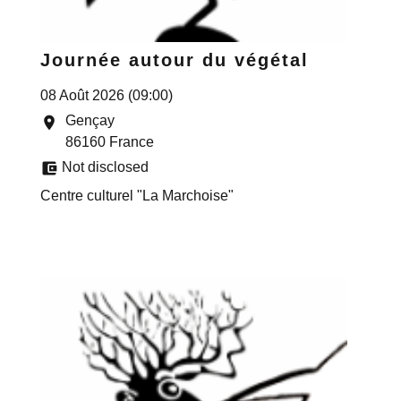
Journée autour du végétal
08 Août 2026 (09:00)
Gençay
location_on
86160 France
account_balance_wallet
Not disclosed
Centre culturel "La Marchoise"