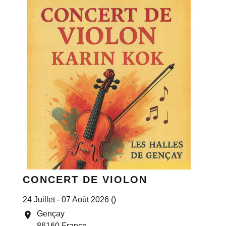
CONCERT DE VIOLON
24 Juillet - 07 Août 2026 ()
Gençay
location_on
86160 France