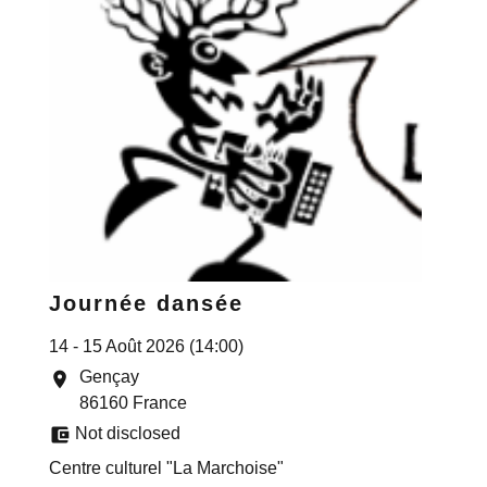
Journée dansée
14 - 15 Août 2026 (14:00)
Gençay
location_on
86160 France
account_balance_wallet
Not disclosed
Centre culturel "La Marchoise"