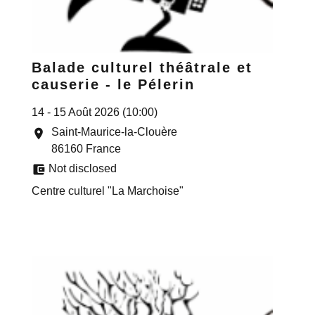
Balade culturel théâtrale et
causerie - le Pélerin
14 - 15 Août 2026 (10:00)
Saint-Maurice-la-Clouère
location_on
86160 France
account_balance_wallet
Not disclosed
Centre culturel "La Marchoise"