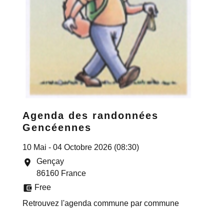
Agenda des randonnées
Gencéennes
10 Mai - 04 Octobre 2026 (08:30)
Gençay
location_on
86160 France
account_balance_wallet
Free
Retrouvez l'agenda commune par commune