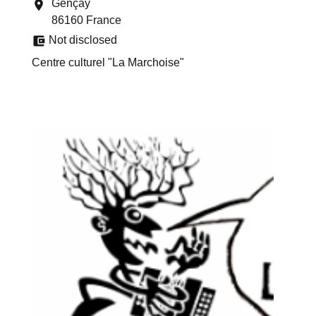
Gençay
location_on
86160 France
account_balance_wallet
Not disclosed
Centre culturel "La Marchoise"