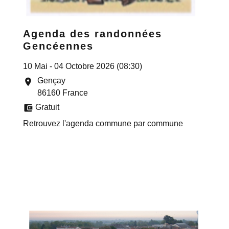
Agenda des randonnées
Gencéennes
10 Mai - 04 Octobre 2026 (08:30)
Gençay
location_on
86160 France
account_balance_wallet
Gratuit
Retrouvez l'agenda commune par commune