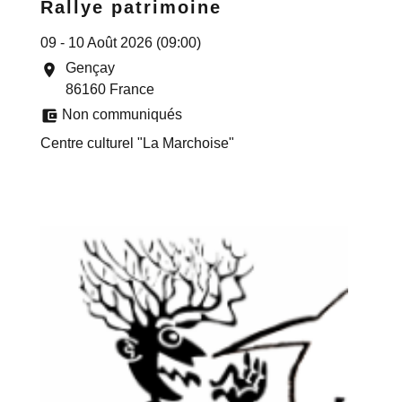
Rallye patrimoine
09 - 10 Août 2026 (09:00)
Gençay
location_on
86160 France
account_balance_wallet
Non communiqués
Centre culturel "La Marchoise"