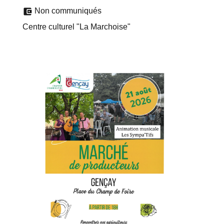
account_balance_wallet
Non communiqués
Centre culturel "La Marchoise"