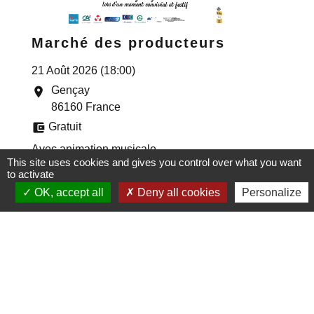
Marché des producteurs
21 Août 2026 (18:00)
Gençay
location_on
86160 France
account_balance_wallet
Gratuit
Avec animation musicale
This site uses cookies and gives you control over what you want
to activate
OK, accept all
Deny all cookies
Personalize
Contacts
Commune de Gençay