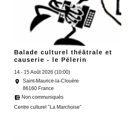
Balade culturel théâtrale et
causerie - le Pélerin
14 - 15 Août 2026 (10:00)
Saint-Maurice-la-Clouère
location_on
86160 France
account_balance_wallet
Non communiqués
Centre culturel "La Marchoise"