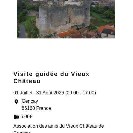
Visite guidée du Vieux
Château
01 Juillet - 31 Août 2026 (09:00 - 17:00)
Gençay
location_on
86160 France
account_balance_wallet
5.00€
Association des amis du Vieux Château de