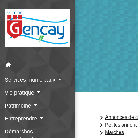
home
Services municipaux
Vie pratique
Patrimoine
keyboard_arrow_right
Annonces de c
Entreprendre
keyboard_arrow_right
Petites annon
Démarches
keyboard_arrow_right
Marchés