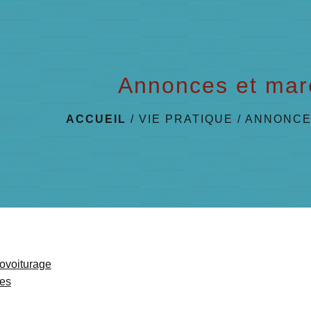
Annonces et mar
ACCUEIL
/
VIE PRATIQUE
/
ANNONCE
ovoiturage
ces