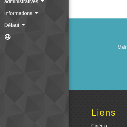
administratives
Informations
Défaut
language
Mair
Liens
Cinéma