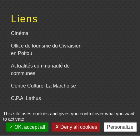
Liens
Cinéma
Office de tourisme du Civraisien
en Poitou
Actualités communauté de
communes
Centre Culturel La Marchoise
C.P.A. Lathus
This site uses cookies and gives you control over what you want
to activate
Jumelages
OK, accept all
Deny all cookies
Personalize
Comité de jumelage de Gençay et sa