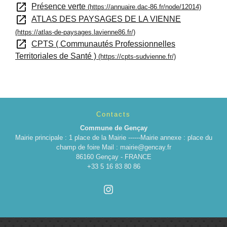
open_in_new
Présence verte
(https://annuaire.dac-86.fr/node/12014)
open_in_new
ATLAS DES PAYSAGES DE LA VIENNE
(https://atlas-de-paysages.lavienne86.fr/)
open_in_new
CPTS ( Communautés Professionnelles
Territoriales de Santé )
(https://cpts-sudvienne.fr/)
Contacts
Commune de Gençay
Mairie principale : 1 place de la Mairie ------Mairie annexe : place du
champ de foire Mail : mairie@gencay.fr
86160 Gençay - FRANCE
+33 5 16 83 80 86