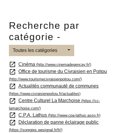
Recherche par
catégorie -
Toutes les catégories
open_in_new
Cinéma
(http://www.cinemadegencay.fr/)
open_in_new
Office de tourisme du Civraisien en Poitou
(http://www.tourismecivraisienpoitou.com/)
open_in_new
Actualités communauté de communes
(https://www.civraisienpoitou.fr/actualites)
open_in_new
Centre Culturel La Marchoise
(https://cc-
lamarchoise.com/)
open_in_new
C.P.A. Lathus
(http://www.cpa-lathus.asso.fr)
open_in_new
Déclaration de panne éclairage public
(https://soregies.wesignal.fr/fr/)