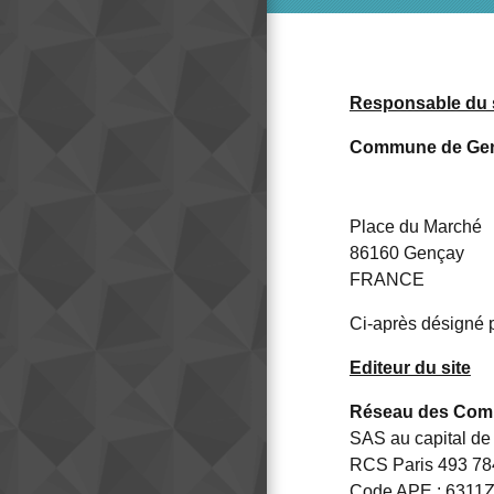
Responsable du 
Commune de Ge
Place du Marché
86160 Gençay
FRANCE
Ci-après désigné p
Editeur du site
Réseau des Co
SAS au capital de
RCS Paris 493 78
Code APE : 6311