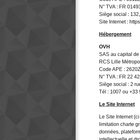
N° TVA : FR 014
Siège social : 13
Site Internet :
http
Hébergement
OVH
SAS au capital de
RCS Lille Métrop
Code APE : 2620
N° TVA : FR 22 4
Siège social : 2 
Tél : 1007 ou +33 
Le Site Internet
Le Site Internet (
limitation charte 
données, plateform
intellectuelle et d