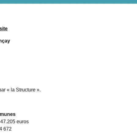
site
nçay
ar « la Structure ».
mmunes
 47.205 euros
4 672
Z