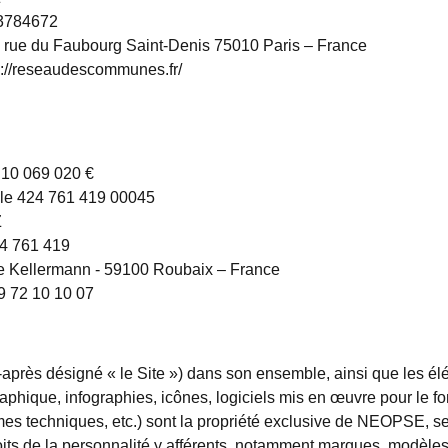
93784672
2, rue du Faubourg Saint-Denis 75010 Paris – France
s://reseaudescommunes.fr/
 10 069 020 €
ole 424 761 419 00045
Z
24 761 419
rue Kellermann - 59100 Roubaix – France
9 72 10 10 07
ci-après désigné « le Site ») dans son ensemble, ainsi que les
graphique, infographies, icônes, logiciels mis en œuvre pour le 
es techniques, etc.) sont la propriété exclusive de NEOPSE, seule
roits de la personnalité y afférents, notamment marques, modèles, d