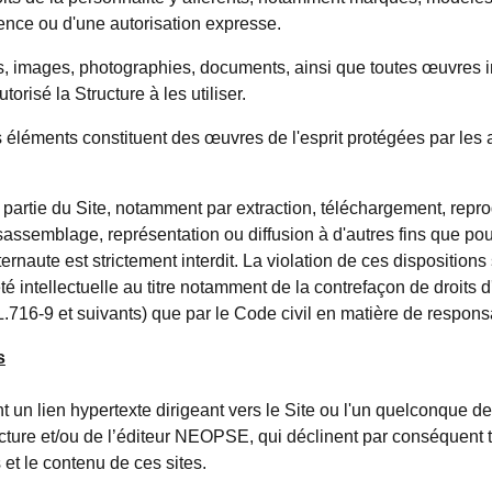
icence ou d'une autorisation expresse.
es, images, photographies, documents, ainsi que toutes œuvres in
torisé la Structure à les utiliser.
éléments constituent des œuvres de l'esprit protégées par les ar
 partie du Site, notamment par extraction, téléchargement, repro
assemblage, représentation ou diffusion à d'autres fins que pou
ternaute est strictement interdit. La violation de ces dispositio
é intellectuelle au titre notamment de la contrefaçon de droits d'
.716-9 et suivants) que par le Code civil en matière de responsabil
s
nt un lien hypertexte dirigeant vers le Site ou l'un quelconque 
ucture et/ou de l’éditeur NEOPSE, qui déclinent par conséquent 
 et le contenu de ces sites.