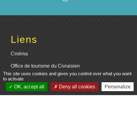
Liens
Cinéma
Office de tourisme du Civraisien
en Poitou
This site uses cookies and gives you control over what you want
to activate
Actualités communauté de
OK, accept all
Deny all cookies
Personalize
communes
Centre Culturel La Marchoise
C.P.A. Lathus