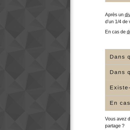
Après un
di
d'un 1/4 de 
En cas de
d
Dans q
Dans q
Existe
En cas
Vous avez d
partage ?