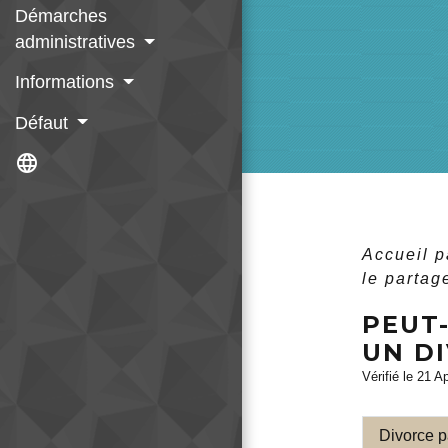
Démarches
administratives
Informations
Défaut
language
Accueil p
le partag
PEUT-
UN D
Vérifié le 21 A
Divorce 