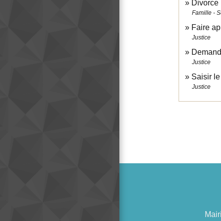
Divorce 
Famille - S
Faire ap
Justice
Demander
Justice
Saisir l
Justice
Mair