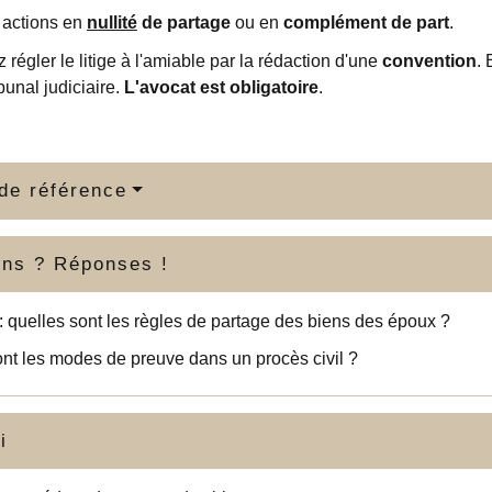
s actions en
nullité
de partage
ou en
complément de part
.
régler le litige à l'amiable par la rédaction d'une
convention
. 
ibunal judiciaire.
L'avocat est obligatoire
.
de référence
ons ? Réponses !
: quelles sont les règles de partage des biens des époux ?
nt les modes de preuve dans un procès civil ?
i