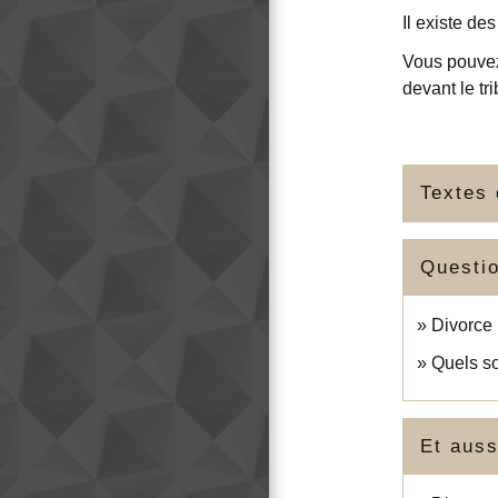
Il existe de
Vous pouvez 
devant le tr
Textes 
Questi
Divorce 
Quels so
Et auss