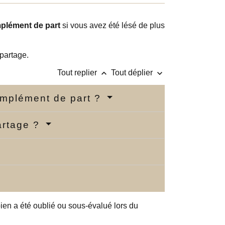
plément de part
si vous avez été lésé de plus
partage.
keyboard_arrow_up
keyboard_arrow_down
Tout replier
Tout déplier
omplément de part ?
artage ?
ien a été oublié ou sous-évalué lors du