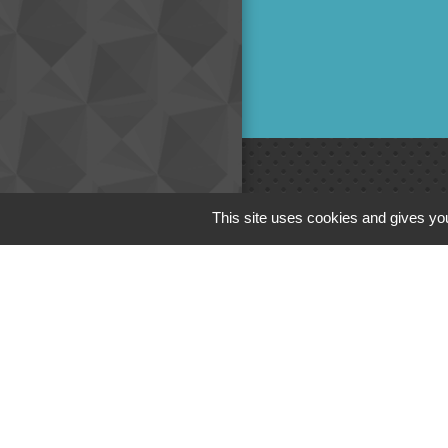
Liens
This site uses cookies and gives you
Cinéma
Office de tourism
Poitou
Actualités comm
Centre Culturel 
C.P.A. Lathus