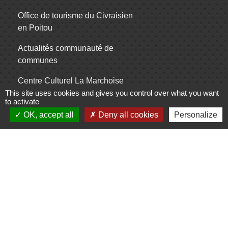
Office de tourisme du Civraisien
en Poitou
Actualités communauté de
communes
Centre Culturel La Marchoise
This site uses cookies and gives you control over what you want
C.P.A. Lathus
to activate
OK, accept all
Deny all cookies
Personalize
Jumelages
Comité de jumelage de Gençay et sa
région
Mentions légales
-
Politique de confidentialité
-
Accessibilité
-
Plan du site
-
Gestion des cookies