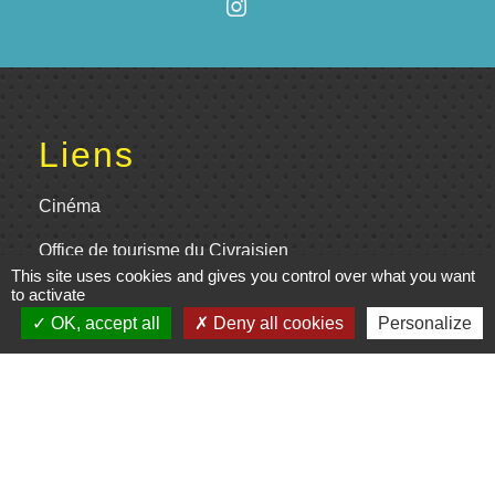
Liens
Cinéma
Office de tourisme du Civraisien
This site uses cookies and gives you control over what you want
en Poitou
to activate
Actualités communauté de
OK, accept all
Deny all cookies
Personalize
communes
Centre Culturel La Marchoise
C.P.A. Lathus