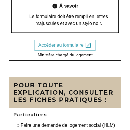
À savoir
info
Le formulaire doit être rempli en lettres
majuscules et avec un stylo noir.
open_in_new
Accéder au formulaire
Ministère chargé du logement
POUR TOUTE
EXPLICATION, CONSULTER
LES FICHES PRATIQUES :
Particuliers
Faire une demande de logement social (HLM)