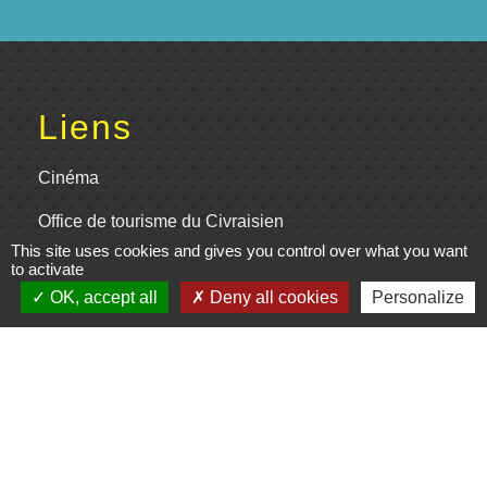
Liens
Cinéma
Office de tourisme du Civraisien
en Poitou
This site uses cookies and gives you control over what you want
to activate
Actualités communauté de
OK, accept all
Deny all cookies
Personalize
communes
Centre Culturel La Marchoise
C.P.A. Lathus