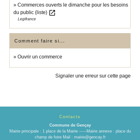
Commerces ouverts le dimanche pour les besoins
open_in_new
du public (liste)
Legifrance
Comment faire si...
Ouvrir un commerce
Signaler une erreur sur cette page
Contacts
Commune de Gençay
Mairie principale : 1 place de la Mairie ------Mairie annexe : place du
champ de foire Mail : mairie@gencay.fr