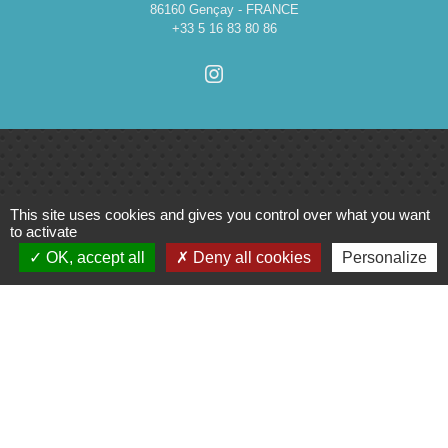
86160 Gençay - FRANCE
+33 5 16 83 80 86
Liens
This site uses cookies and gives you control over what you want
to activate
Cinéma
OK, accept all
Deny all cookies
Personalize
Office de tourisme du Civraisien
en Poitou
Actualités communauté de
communes
Centre Culturel La Marchoise