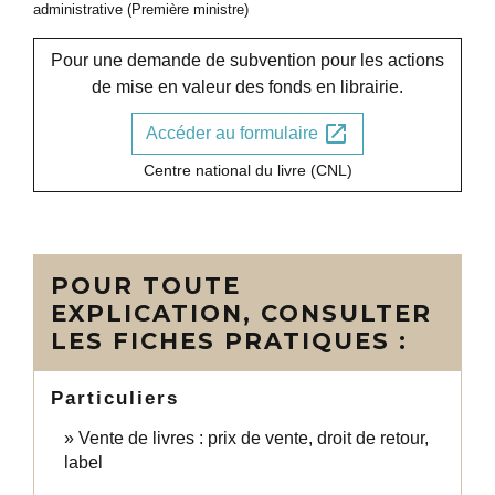
administrative (Première ministre)
Pour une demande de subvention pour les actions
de mise en valeur des fonds en librairie.
open_in_new
Accéder au formulaire
Centre national du livre (CNL)
POUR TOUTE
EXPLICATION, CONSULTER
LES FICHES PRATIQUES :
Particuliers
Vente de livres : prix de vente, droit de retour,
label