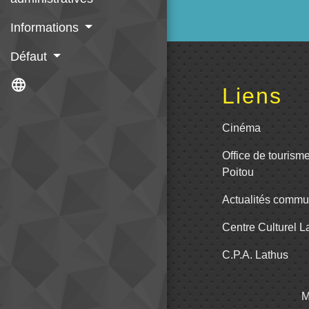
Informations
Défaut
language
Liens
Cinéma
Office de tourism
Poitou
Actualités comm
Centre Culturel 
C.P.A. Lathus
M