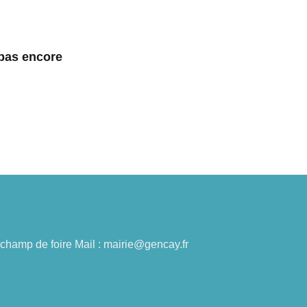
 pas encore
du champ de foire Mail : mairie@gencay.fr