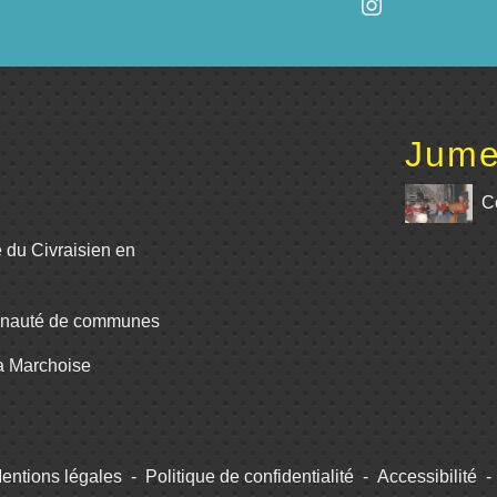
Jume
C
e du Civraisien en
unauté de communes
La Marchoise
entions légales
-
Politique de confidentialité
-
Accessibilité
-