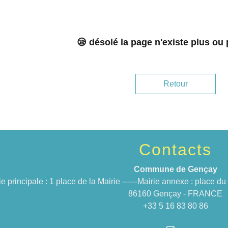
😪 désolé la page n'existe plus ou
Retour
Contacts
Commune de Gençay
ie principale : 1 place de la Mairie ------Mairie annexe : place 
86160 Gençay - FRANCE
+33 5 16 83 80 86