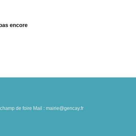
 pas encore
du champ de foire Mail : mairie@gencay.fr