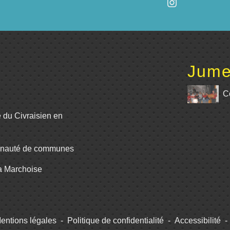
Jume
C
e du Civraisien en
unauté de communes
La Marchoise
entions légales
-
Politique de confidentialité
-
Accessibilité
-