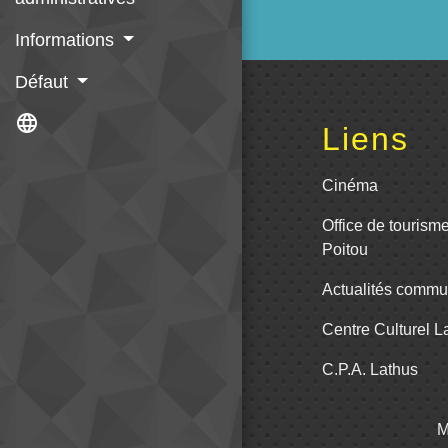
Informations
Défaut
language
Liens
Cinéma
Office de tourism
Poitou
Actualités comm
Centre Culturel 
C.P.A. Lathus
M