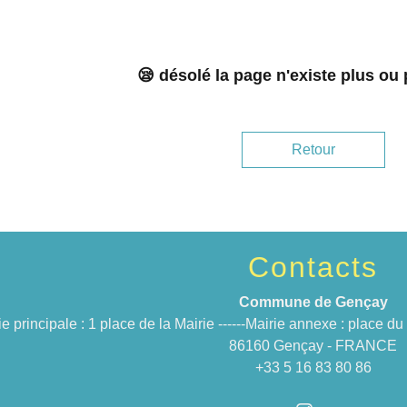
😪 désolé la page n'existe plus ou
Retour
Contacts
Commune de Gençay
ie principale : 1 place de la Mairie ------Mairie annexe : place 
86160 Gençay - FRANCE
+33 5 16 83 80 86