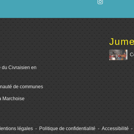
Jume
C
e du Civraisien en
unauté de communes
La Marchoise
entions légales
-
Politique de confidentialité
-
Accessibilité
-