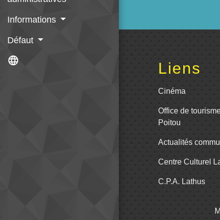
Informations
Défaut
language
Liens
Cinéma
Office de tourism
Poitou
Actualités comm
Centre Culturel 
C.P.A. Lathus
M