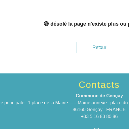
😪 désolé la page n'existe plus ou
Retour
Contacts
Commune de Gençay
ie principale : 1 place de la Mairie ------Mairie annexe : place 
86160 Gençay - FRANCE
+33 5 16 83 80 86