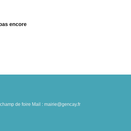
 pas encore
du champ de foire Mail : mairie@gencay.fr