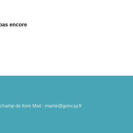
 pas encore
du champ de foire Mail : mairie@gencay.fr