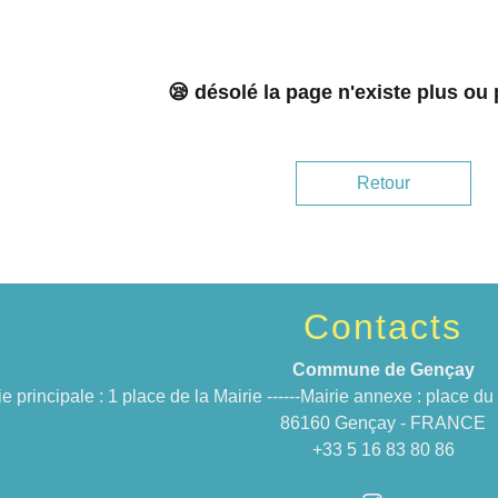
😪 désolé la page n'existe plus ou
Retour
Contacts
Commune de Gençay
ie principale : 1 place de la Mairie ------Mairie annexe : place 
86160 Gençay - FRANCE
+33 5 16 83 80 86