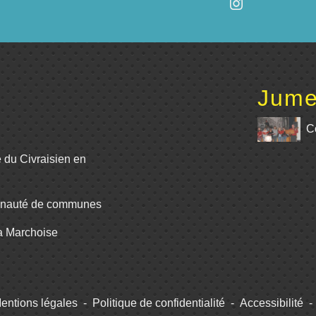
Jume
C
e du Civraisien en
unauté de communes
La Marchoise
entions légales
-
Politique de confidentialité
-
Accessibilité
-