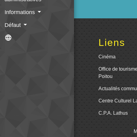
Informations
Défaut
language
Liens
Cinéma
Office de tourism
Poitou
Actualités comm
Centre Culturel 
C.P.A. Lathus
M