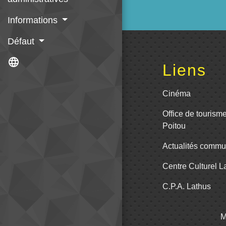
Informations
Défaut
language
Liens
Cinéma
Office de tourism
Poitou
Actualités comm
Centre Culturel 
C.P.A. Lathus
M