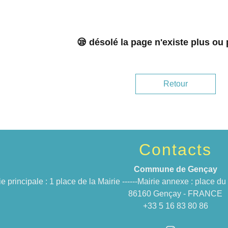
😪 désolé la page n'existe plus ou
Retour
Contacts
Commune de Gençay
ie principale : 1 place de la Mairie ------Mairie annexe : place 
86160 Gençay - FRANCE
+33 5 16 83 80 86