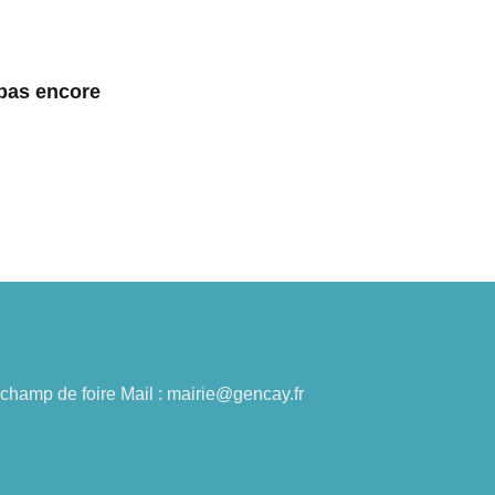
 pas encore
du champ de foire Mail : mairie@gencay.fr