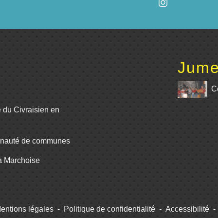
Jume
C
e du Civraisien en
unauté de communes
La Marchoise
entions légales
-
Politique de confidentialité
-
Accessibilité
-