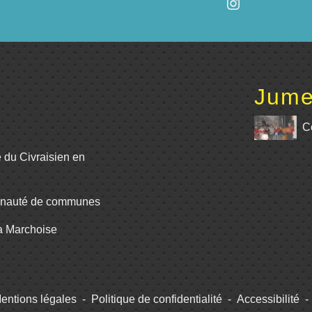
Jume
C
e du Civraisien en
unauté de communes
La Marchoise
entions légales
-
Politique de confidentialité
-
Accessibilité
-