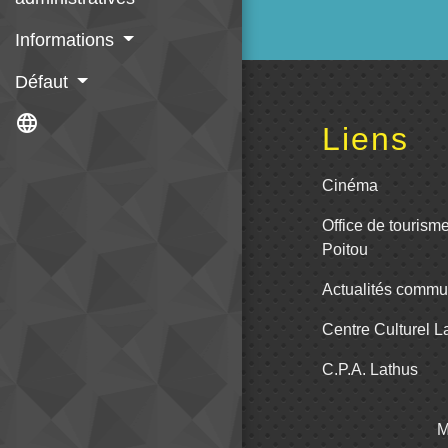
Informations
Défaut
language
Liens
Cinéma
Office de tourism
Poitou
Actualités comm
Centre Culturel 
C.P.A. Lathus
M