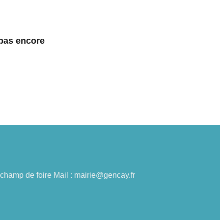
 pas encore
du champ de foire Mail : mairie@gencay.fr