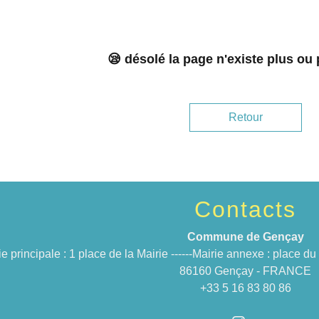
😪 désolé la page n'existe plus ou
Retour
Contacts
Commune de Gençay
ie principale : 1 place de la Mairie ------Mairie annexe : place 
86160 Gençay - FRANCE
+33 5 16 83 80 86