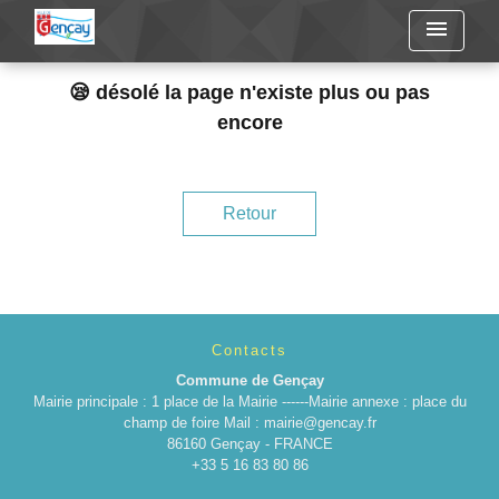
menu
😪 désolé la page n'existe plus ou pas
encore
Retour
Contacts
Commune de Gençay
Mairie principale : 1 place de la Mairie ------Mairie annexe : place du
champ de foire Mail : mairie@gencay.fr
86160 Gençay - FRANCE
+33 5 16 83 80 86