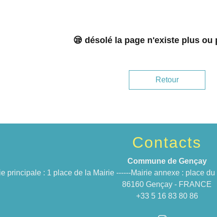
😪 désolé la page n'existe plus ou
Retour
Contacts
Commune de Gençay
ie principale : 1 place de la Mairie ------Mairie annexe : place 
86160 Gençay - FRANCE
+33 5 16 83 80 86