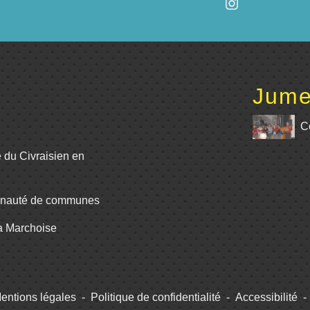
Jume
C
e du Civraisien en
unauté de communes
La Marchoise
entions légales
-
Politique de confidentialité
-
Accessibilité
-