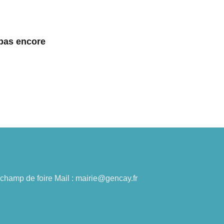
 pas encore
du champ de foire Mail : mairie@gencay.fr