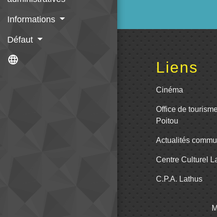
Informations
Défaut
language
Liens
Cinéma
Office de tourism
Poitou
Actualités comm
Centre Culturel 
C.P.A. Lathus
M