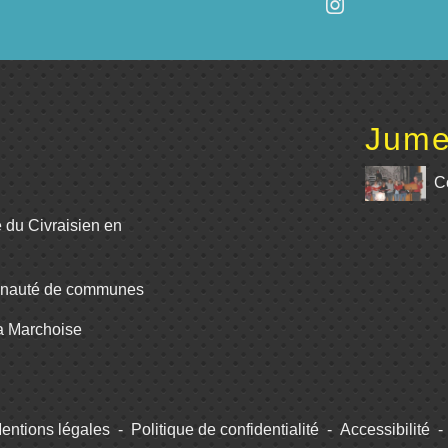
Jume
C
e du Civraisien en
unauté de communes
La Marchoise
entions légales
-
Politique de confidentialité
-
Accessibilité
-