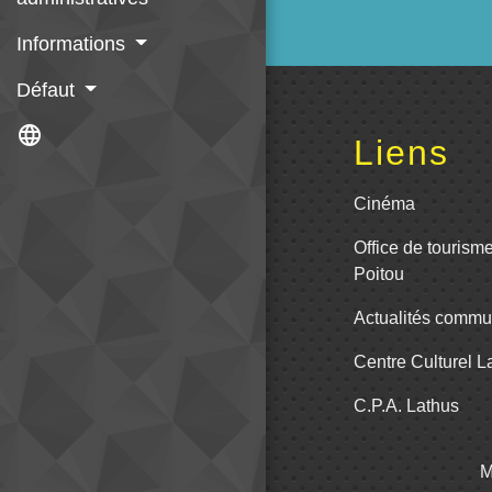
Informations
Défaut
language
Liens
Cinéma
Office de tourism
Poitou
Actualités comm
Centre Culturel 
C.P.A. Lathus
M