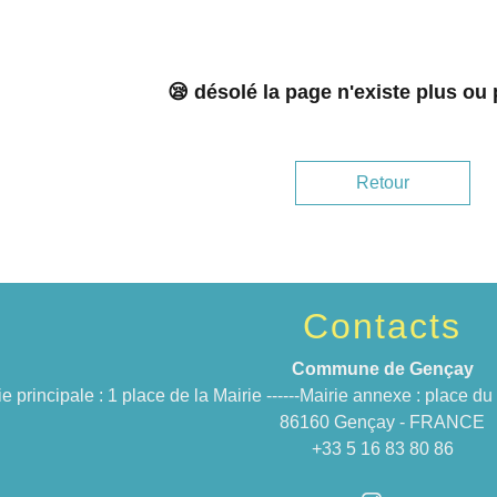
😪 désolé la page n'existe plus ou
Retour
Contacts
Commune de Gençay
ie principale : 1 place de la Mairie ------Mairie annexe : place 
86160 Gençay - FRANCE
+33 5 16 83 80 86