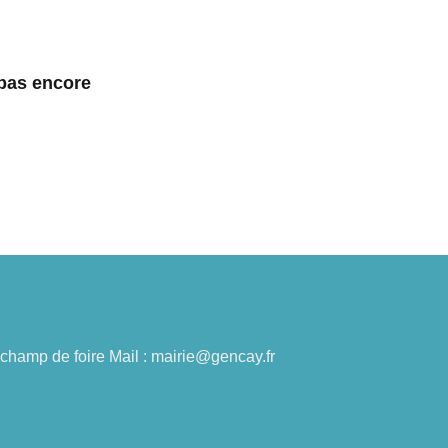
 pas encore
du champ de foire Mail : mairie@gencay.fr