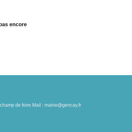
 pas encore
du champ de foire Mail : mairie@gencay.fr