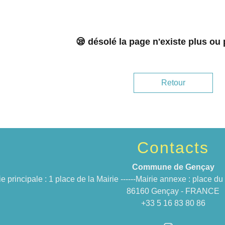
😪 désolé la page n'existe plus ou
Retour
Contacts
Commune de Gençay
ie principale : 1 place de la Mairie ------Mairie annexe : place 
86160 Gençay - FRANCE
+33 5 16 83 80 86