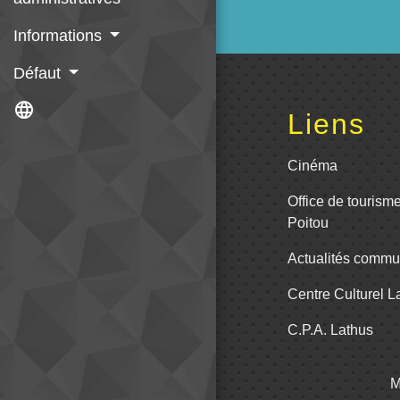
Informations
Défaut
language
Liens
Cinéma
Office de tourism
Poitou
Actualités comm
Centre Culturel 
C.P.A. Lathus
M