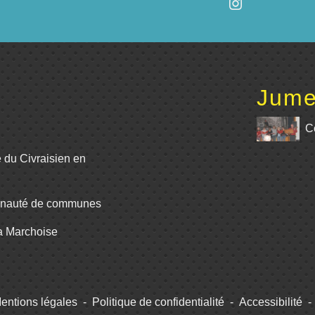
Jume
C
e du Civraisien en
unauté de communes
La Marchoise
entions légales
-
Politique de confidentialité
-
Accessibilité
-