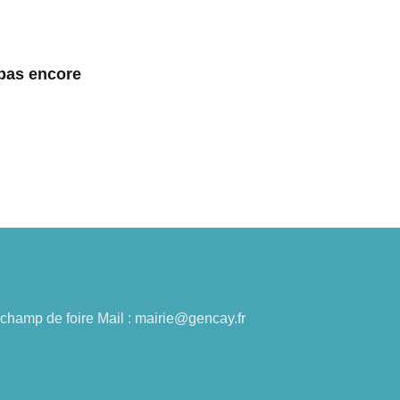
 pas encore
du champ de foire Mail : mairie@gencay.fr