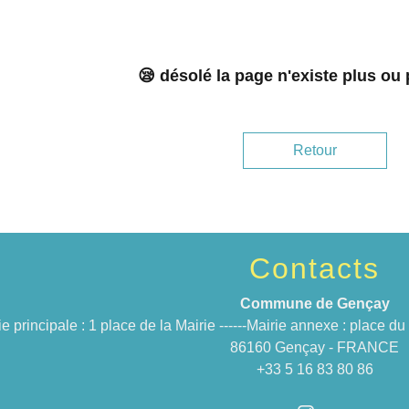
😪 désolé la page n'existe plus ou
Retour
Contacts
Commune de Gençay
ie principale : 1 place de la Mairie ------Mairie annexe : place 
86160 Gençay - FRANCE
+33 5 16 83 80 86