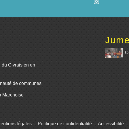
Jume
C
e du Civraisien en
unauté de communes
La Marchoise
entions légales
-
Politique de confidentialité
-
Accessibilité
-