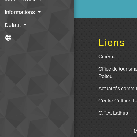
Informations
Défaut
language
Liens
Cinéma
Office de tourism
Poitou
Actualités comm
Centre Culturel 
C.P.A. Lathus
M