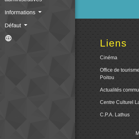
Informations
Défaut
language
Liens
Cinéma
Office de tourism
Poitou
Actualités comm
Centre Culturel 
C.P.A. Lathus
M