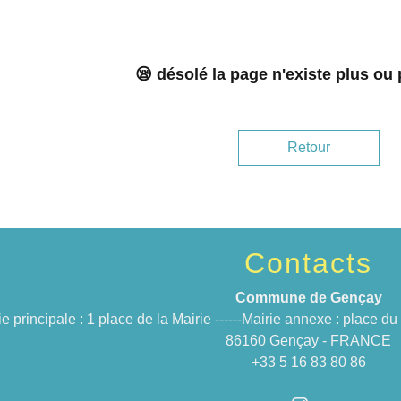
😪 désolé la page n'existe plus ou
Retour
Contacts
Commune de Gençay
ie principale : 1 place de la Mairie ------Mairie annexe : place 
86160 Gençay - FRANCE
+33 5 16 83 80 86