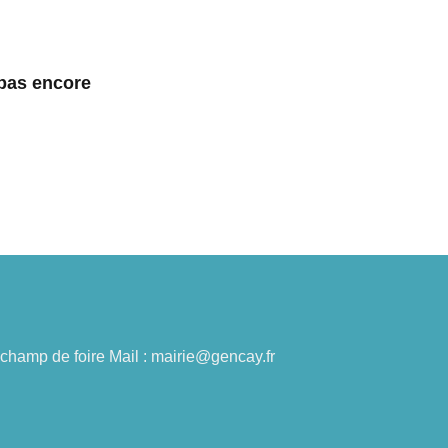
 pas encore
du champ de foire Mail : mairie@gencay.fr