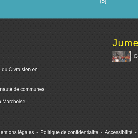
Jume
C
e du Civraisien en
unauté de communes
La Marchoise
entions légales
-
Politique de confidentialité
-
Accessibilité
-