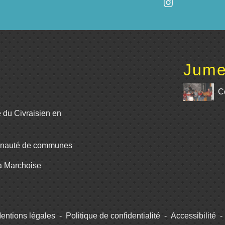
Jume
C
e du Civraisien en
unauté de communes
La Marchoise
entions légales
-
Politique de confidentialité
-
Accessibilité
-