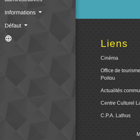
Informations
Défaut
language
Liens
Cinéma
Office de tourism
Poitou
Actualités comm
Centre Culturel 
C.P.A. Lathus
M