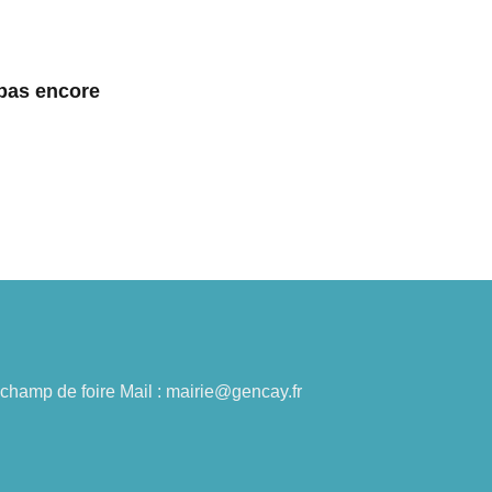
 pas encore
du champ de foire Mail : mairie@gencay.fr