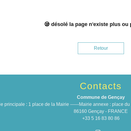
😪 désolé la page n'existe plus ou
Retour
Contacts
Commune de Gençay
ie principale : 1 place de la Mairie ------Mairie annexe : place 
86160 Gençay - FRANCE
+33 5 16 83 80 86