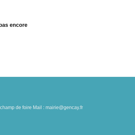
 pas encore
du champ de foire Mail : mairie@gencay.fr