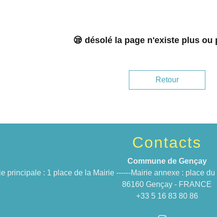
😪 désolé la page n'existe plus ou
Retour
Contacts
Commune de Gençay
ie principale : 1 place de la Mairie ------Mairie annexe : place 
86160 Gençay - FRANCE
+33 5 16 83 80 86