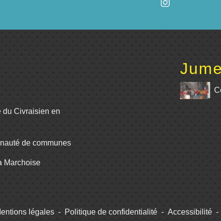
Jume
C
e du Civraisien en
unauté de communes
La Marchoise
entions légales
-
Politique de confidentialité
-
Accessibilité
-