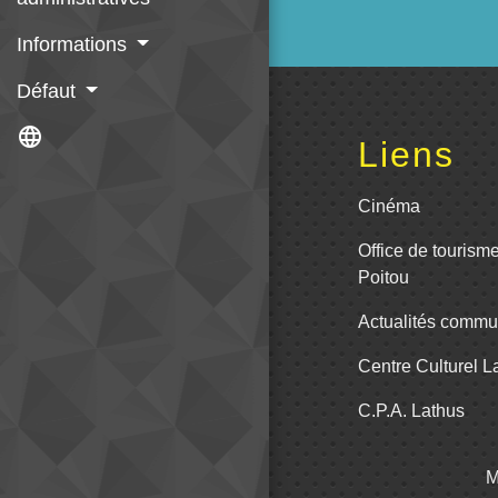
Informations
Défaut
language
Liens
Cinéma
Office de tourism
Poitou
Actualités comm
Centre Culturel 
C.P.A. Lathus
M