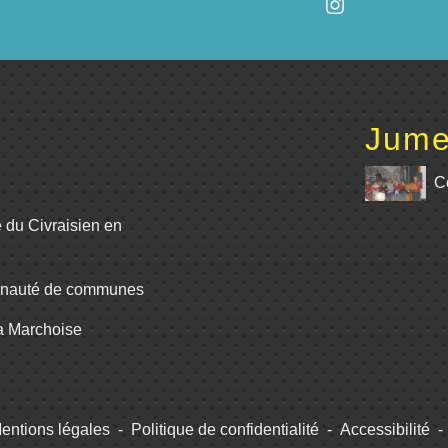
Jume
C
e du Civraisien en
unauté de communes
La Marchoise
entions légales
-
Politique de confidentialité
-
Accessibilité
-