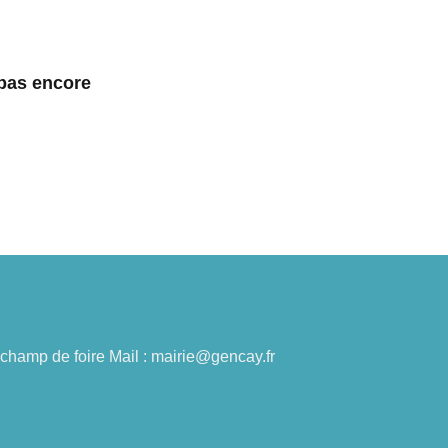
 pas encore
du champ de foire Mail : mairie@gencay.fr