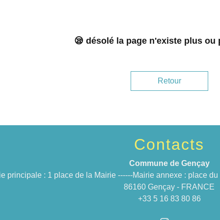
😪 désolé la page n'existe plus ou
Retour
Contacts
Commune de Gençay
ie principale : 1 place de la Mairie ------Mairie annexe : place 
86160 Gençay - FRANCE
+33 5 16 83 80 86