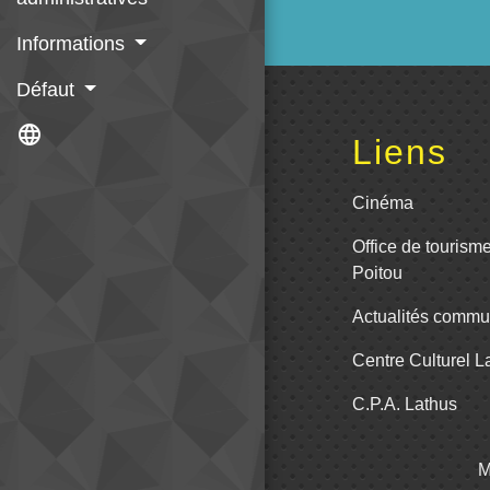
Informations
Défaut
language
Liens
Cinéma
Office de tourism
Poitou
Actualités comm
Centre Culturel 
C.P.A. Lathus
M