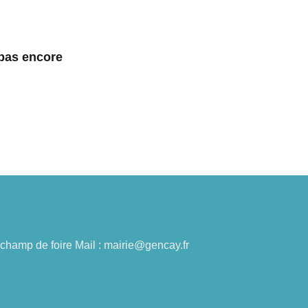
 pas encore
du champ de foire Mail : mairie@gencay.fr