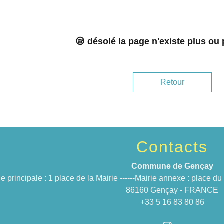
😪 désolé la page n'existe plus ou
Retour
Contacts
Commune de Gençay
ie principale : 1 place de la Mairie ------Mairie annexe : place 
86160 Gençay - FRANCE
+33 5 16 83 80 86