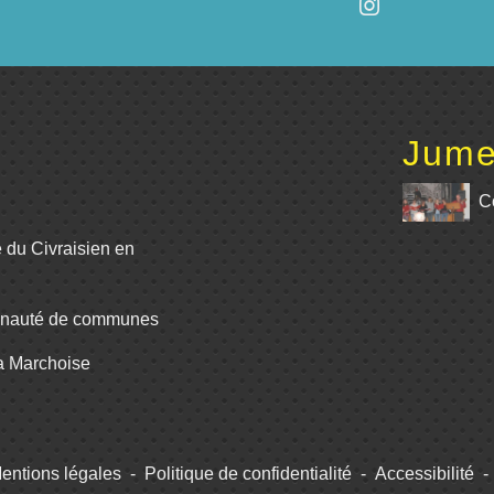
Jume
C
e du Civraisien en
unauté de communes
La Marchoise
entions légales
-
Politique de confidentialité
-
Accessibilité
-