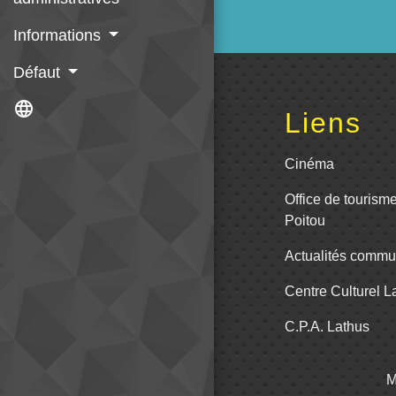
Informations
Défaut
language
Liens
Cinéma
Office de tourism
Poitou
Actualités comm
Centre Culturel 
C.P.A. Lathus
M