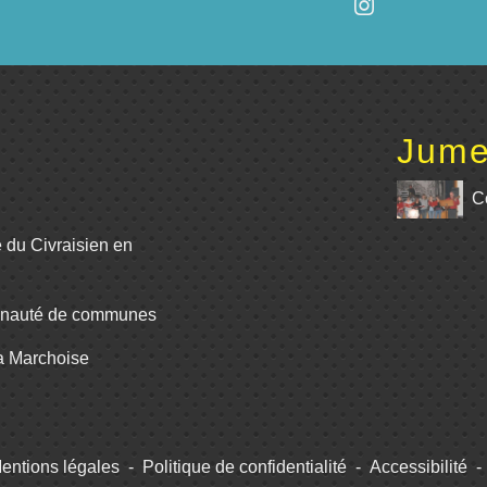
Jume
C
e du Civraisien en
unauté de communes
La Marchoise
entions légales
-
Politique de confidentialité
-
Accessibilité
-