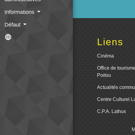
Informations
Défaut
language
Liens
Cinéma
Office de tourism
Poitou
Actualités comm
Centre Culturel 
C.P.A. Lathus
M