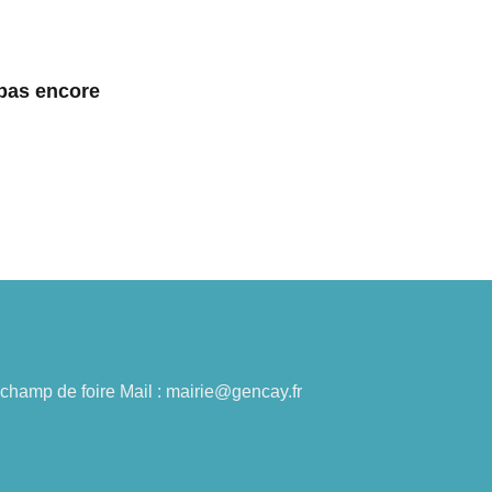
 pas encore
du champ de foire Mail : mairie@gencay.fr