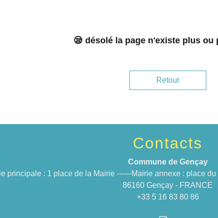
😪 désolé la page n'existe plus ou
Retour
Contacts
Commune de Gençay
ie principale : 1 place de la Mairie ------Mairie annexe : place 
86160 Gençay - FRANCE
+33 5 16 83 80 86