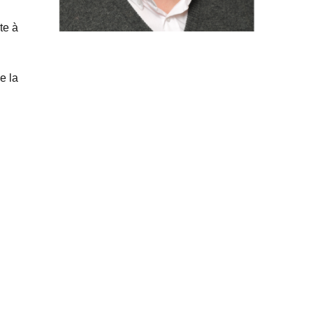
te à
e la