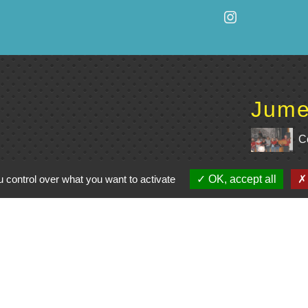
Jume
C
e du Civraisien en
 control over what you want to activate
OK, accept all
unauté de communes
La Marchoise