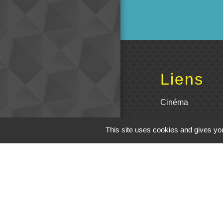
Liens
Cinéma
Office de tourism
This site uses cookies and gives you
Poitou
Actualités comm
Centre Culturel 
C.P.A. Lathus