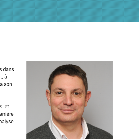
ts dans
., à
ra son
, et
arrière
analyse