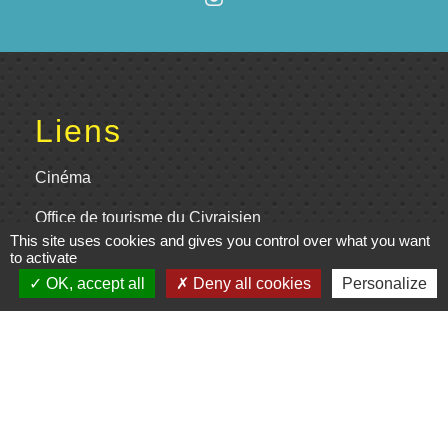
Liens
Cinéma
Office de tourisme du Civraisien
This site uses cookies and gives you control over what you want
en Poitou
to activate
Actualités communauté de
OK, accept all
Deny all cookies
Personalize
communes
Centre Culturel La Marchoise
C.P.A. Lathus