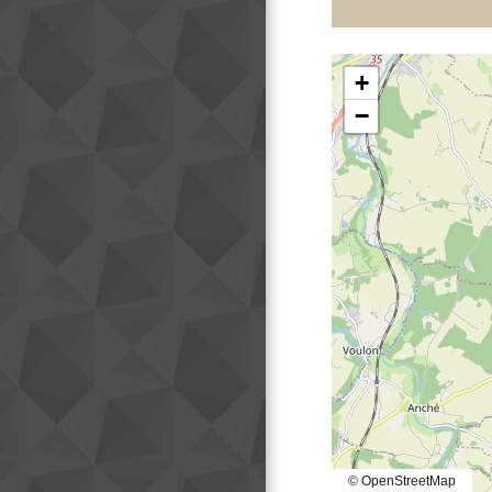
+
−
© OpenStreetMap