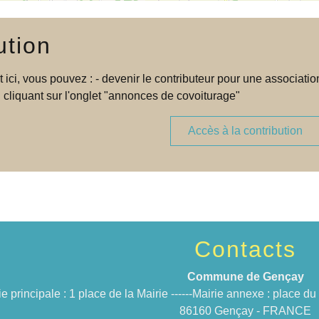
ution
t ici, vous pouvez : - devenir le contributeur pour une associa
 cliquant sur l'onglet "annonces de covoiturage"
Accès à la contribution
Contacts
Commune de Gençay
ie principale : 1 place de la Mairie ------Mairie annexe : place 
86160 Gençay - FRANCE