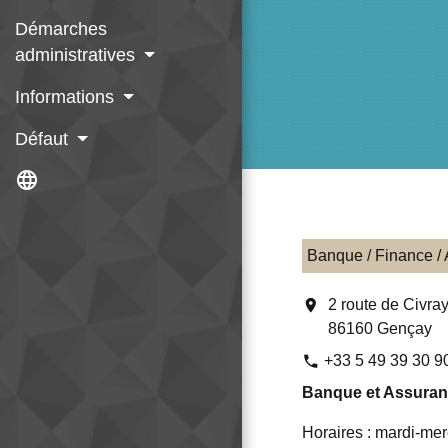
Démarches
administratives
Informations
Défaut
language
Banque / Finance /
location_on
2 route de Civra
86160 Gençay
+33 5 49 39 30 9
phone
Banque et Assura
Horaires : mardi-me