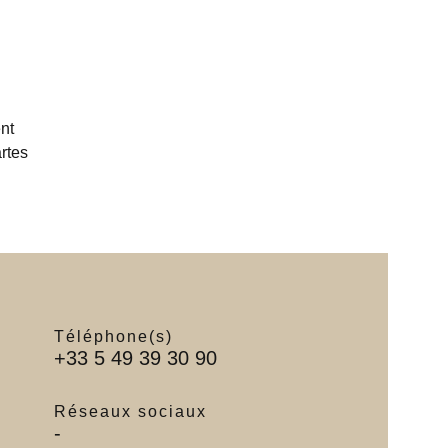
nt
rtes
Téléphone(s)
+33 5 49 39 30 90
Réseaux sociaux
-