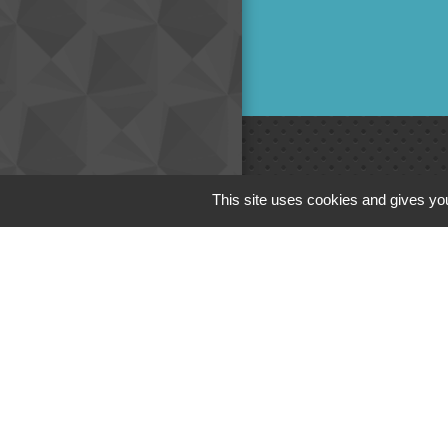
Liens
This site uses cookies and gives you
Cinéma
Office de tourism
Poitou
Actualités comm
Centre Culturel 
C.P.A. Lathus