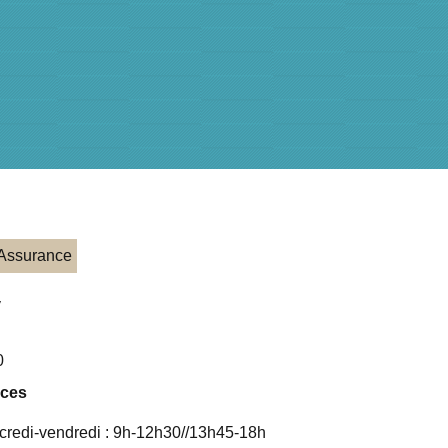
 Assurance
y
0
nces
rcredi-vendredi : 9h-12h30//13h45-18h