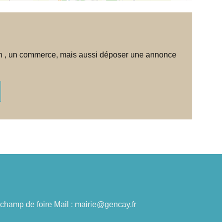
tion , un commerce, mais aussi déposer une annonce
du champ de foire Mail : mairie@gencay.fr