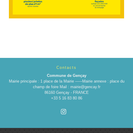
Contacts
Commune de Gençay
Mairie principale : 1 place de la Mairie ------Mairie annexe : place du
champ de foire Mail : mairie@gencay.fr
86160 Gençay - FRANCE
+33 5 16 83 80 86