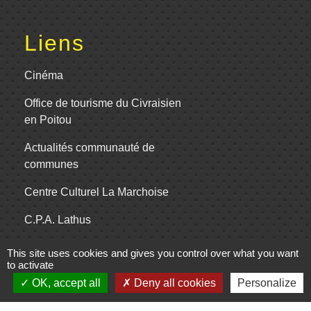
Liens
Cinéma
Office de tourisme du Civraisien
en Poitou
Actualités communauté de
communes
Centre Culturel La Marchoise
C.P.A. Lathus
This site uses cookies and gives you control over what you want
to activate
Jumelages
OK, accept all
Deny all cookies
Personalize
Comité de jumelage de Gençay et sa