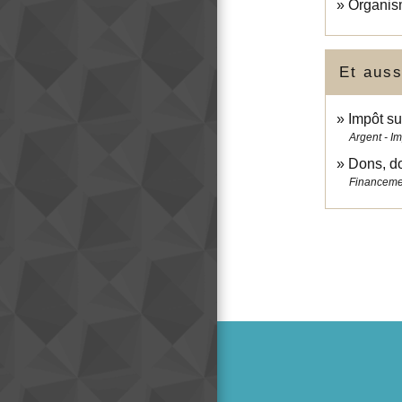
Organism
Et auss
Impôt su
Argent - I
Dons, do
Financemen