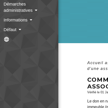
Démarches
administratives
Informations
Défaut
language
Accueil 
d'une as
COMM
ASSOC
Vérifié le 01 J
Le don en na
immeuble (ma