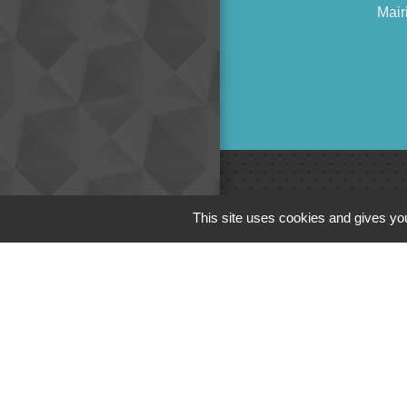
Mair
Liens
This site uses cookies and gives you
Cinéma
Office de tourism
Poitou
Actualités comm
Centre Culturel 