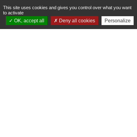
Cinéma
This site uses cookies and gives you control over what you want
to activate
Office de tourisme du Civraisien
OK, accept all
Deny all cookies
Personalize
en Poitou
Actualités communauté de
communes
Centre Culturel La Marchoise
C.P.A. Lathus
Jumelages
Comité de jumelage de Gençay et sa
région
Mentions légales
-
Politique de confidentialité
-