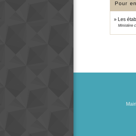
Pour en
Les éta
Ministère 
Mair