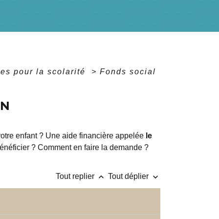
res pour la scolarité
>
Fonds social
EN
e votre enfant ? Une aide financière appelée
le
 bénéficier ? Comment en faire la demande ?
keyboard_arrow_up
keyboard_arrow_down
Tout replier
Tout déplier