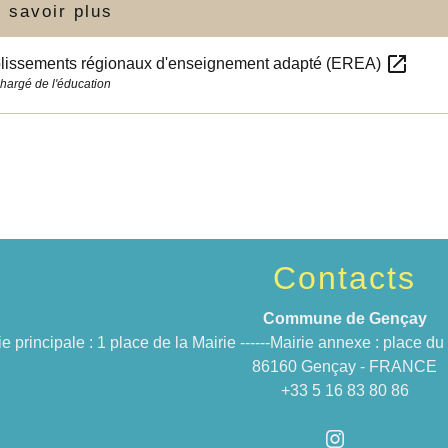
 savoir plus
open_in_new
blissements régionaux d'enseignement adapté (EREA)
chargé de l'éducation
Contacts
Commune de Gençay
ie principale : 1 place de la Mairie ------Mairie annexe : place 
86160 Gençay - FRANCE
+33 5 16 83 80 86