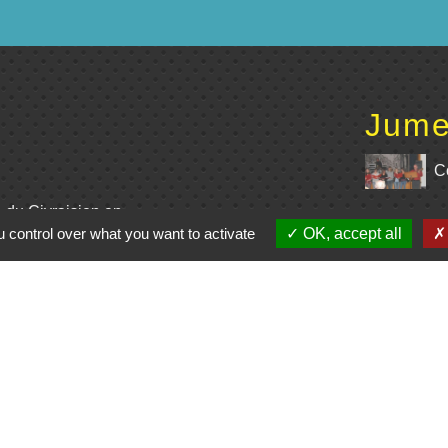
Jume
C
e du Civraisien en
 control over what you want to activate
OK, accept all
unauté de communes
La Marchoise
entions légales
-
Politique de confidentialité
-
Accessibilité
-