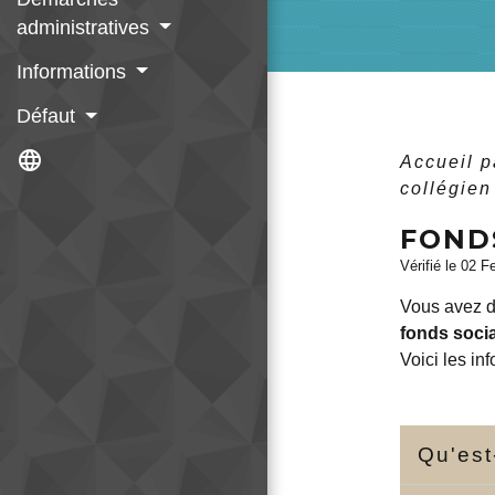
administratives
Informations
Défaut
language
Accueil p
collégien
FOND
Vérifié le 02 F
Vous avez de
fonds soci
Voici les in
Qu'est