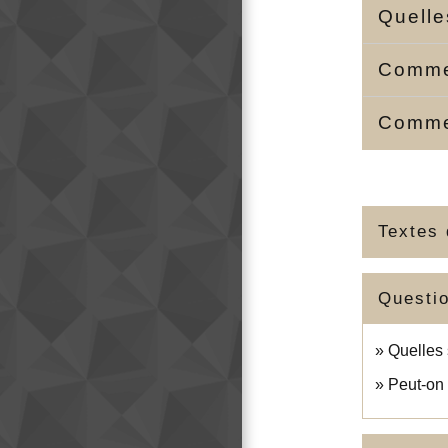
Quelle
Commen
Commen
Textes 
Questi
Quelles 
Peut-on 