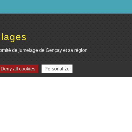
lages
omité de jumelage de Gençay et sa région
Deny all cookies
Personalize
Plan du site
-
Gestion des cookies