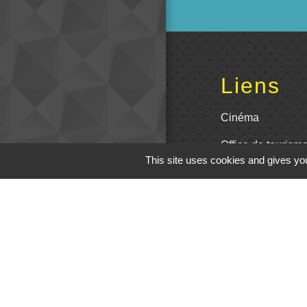
Liens
Cinéma
Office de tourism
This site uses cookies and gives you
Poitou
Actualités comm
Centre Culturel 
C.P.A. Lathus
M