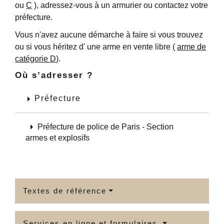
ou
C
), adressez-vous à un armurier ou contactez votre
préfecture.
Vous n'avez aucune démarche à faire si vous trouvez
ou si vous héritez d' une arme en vente libre (
arme de
catégorie D
).
Où s’adresser ?
arrow_right
Préfecture
arrow_right
Préfecture de police de Paris - Section
armes et explosifs
Textes de référence
Services en ligne et formulaires