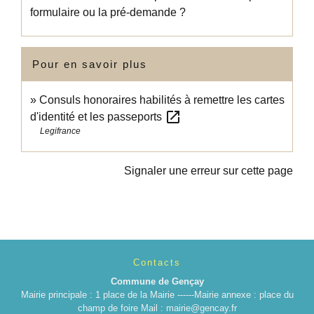
formulaire ou la pré-demande ?
Pour en savoir plus
Consuls honoraires habilités à remettre les cartes
open_in_new
d'identité et les passeports
Legifrance
Signaler une erreur sur cette page
Contacts
Commune de Gençay
Mairie principale : 1 place de la Mairie ------Mairie annexe : place du
champ de foire Mail : mairie@gencay.fr