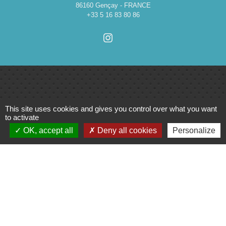
86160 Gençay - FRANCE
+33 5 16 83 80 86
Liens
This site uses cookies and gives you control over what you want
to activate
Cinéma
OK, accept all
Deny all cookies
Personalize
Office de tourisme du Civraisien
en Poitou
Actualités communauté de
communes
Centre Culturel La Marchoise