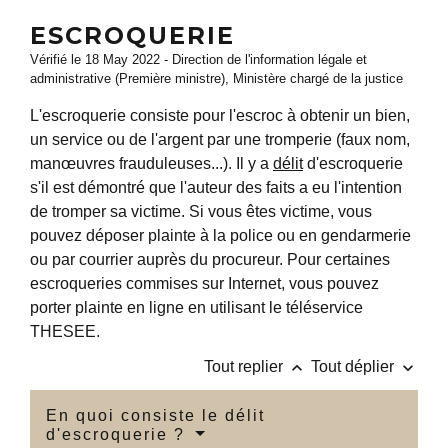
ESCROQUERIE
Vérifié le 18 May 2022 - Direction de l'information légale et
administrative (Première ministre), Ministère chargé de la justice
L'escroquerie consiste pour l'escroc à obtenir un bien,
un service ou de l'argent par une tromperie (faux nom,
manœuvres frauduleuses...). Il y a
délit
d'escroquerie
s'il est démontré que l'auteur des faits a eu l'intention
de tromper sa victime. Si vous êtes victime, vous
pouvez déposer plainte à la police ou en gendarmerie
ou par courrier auprès du procureur. Pour certaines
escroqueries commises sur Internet, vous pouvez
porter plainte en ligne en utilisant le téléservice
THESEE.
keyboard_arrow_up
keyboard_arrow_down
Tout replier
Tout déplier
En quoi consiste le délit
d'escroquerie ?