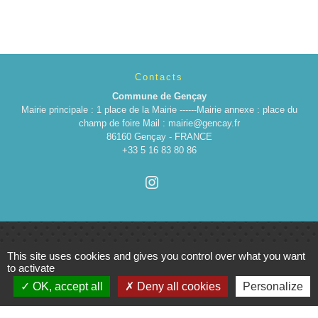
Contacts
Commune de Gençay
Mairie principale : 1 place de la Mairie ------Mairie annexe : place du
champ de foire Mail : mairie@gencay.fr
86160 Gençay - FRANCE
+33 5 16 83 80 86
This site uses cookies and gives you control over what you want
to activate
Liens
OK, accept all
Deny all cookies
Personalize
Cinéma