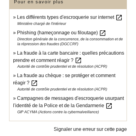
Pour en savoir plus
open_in_new
Les différents types d'escroquerie sur internet
Ministère chargé de l'intérieur
open_in_new
Phishing (hameçonnage ou filoutage)
Direction générale de la concurrence, de la consommation et de
la répression des fraudes (DGCCRF)
La fraude à la carte bancaire : quelles précautions
open_in_new
prendre et comment réagir ?
Autorité de contrôle prudentiel et de résolution (ACPR)
La fraude au chèque : se protéger et comment
open_in_new
réagir ?
Autorité de contrôle prudentiel et de résolution (ACPR)
Campagnes de messages d'escroquerie usurpant
open_in_new
l'identité de la Police et de la Gendarmerie
GIP ACYMA (Actions contre la cybermalveillance)
Signaler une erreur sur cette page