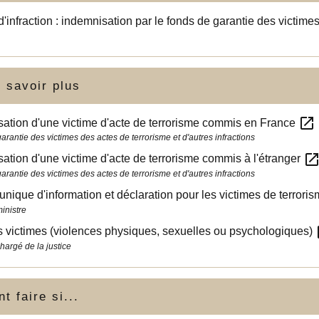
d'infraction : indemnisation par le fonds de garantie des victime
 savoir plus
open_in_new
ation d'une victime d'acte de terrorisme commis en France
rantie des victimes des actes de terrorisme et d'autres infractions
open_in_ne
ation d'une victime d'acte de terrorisme commis à l'étranger
rantie des victimes des actes de terrorisme et d'autres infractions
unique d'information et déclaration pour les victimes de terrori
inistre
op
 victimes (violences physiques, sexuelles ou psychologiques)
hargé de la justice
 faire si...