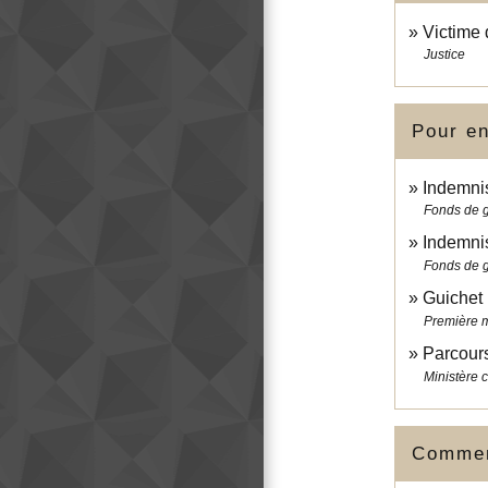
Victime 
Justice
Pour en
Indemnis
Fonds de ga
Indemnis
Fonds de ga
Guichet 
Première m
Parcours
Ministère c
Comment