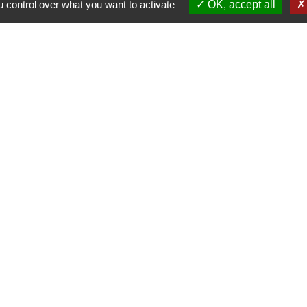
 control over what you want to activate
OK, accept all
Jume
C
e du Civraisien en
unauté de communes
La Marchoise
entions légales
-
Politique de confidentialité
-
Accessibilité
-
Site créé en partenariat avec Réseau d