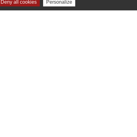
Deny all cookies
Personalize
lages
omité de jumelage de Gençay et sa région
Plan du site
-
Gestion des cookies
es Communes