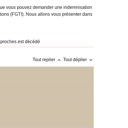
z que vous pouvez demander une indemnisation
ctions (FGTI). Nous allons vous présenter dans
 proches est décédé
keyboard_arrow_up
keyboard_arrow_down
Tout replier
Tout déplier