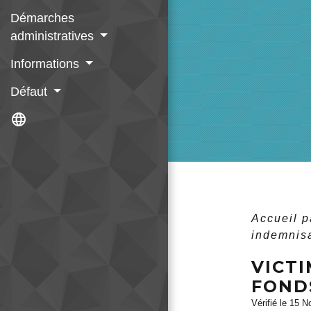
Démarches
administratives
Informations
Défaut
language
Accueil p
indemnisa
VICTI
FOND
Vérifié le 15 N