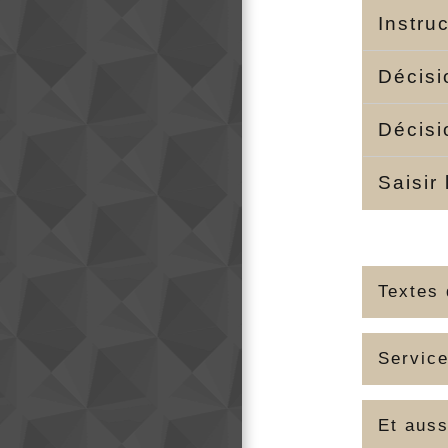
Instru
Décisi
Décisi
Saisir
Textes 
Service
Et auss