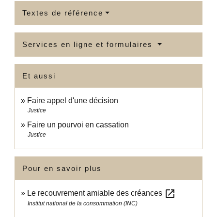
Textes de référence
Services en ligne et formulaires
Et aussi
Faire appel d'une décision
Justice
Faire un pourvoi en cassation
Justice
Pour en savoir plus
open_in_new
Le recouvrement amiable des créances
Institut national de la consommation (INC)