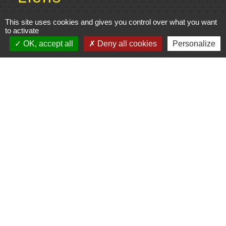
Cinéma
This site uses cookies and gives you control over what you want
to activate
Office de tourisme du Civraisien
OK, accept all
Deny all cookies
Personalize
en Poitou
Actualités communauté de
communes
Centre Culturel La Marchoise
C.P.A. Lathus
Jumelages
Comité de jumelage de Gençay et sa
région