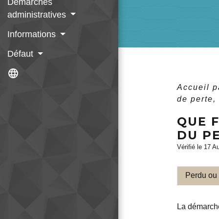
Démarches
administratives
Informations
Défaut
language
Accueil p
de perte,
QUE F
DU P
Vérifié le 17 A
Perdu ou
La démarche