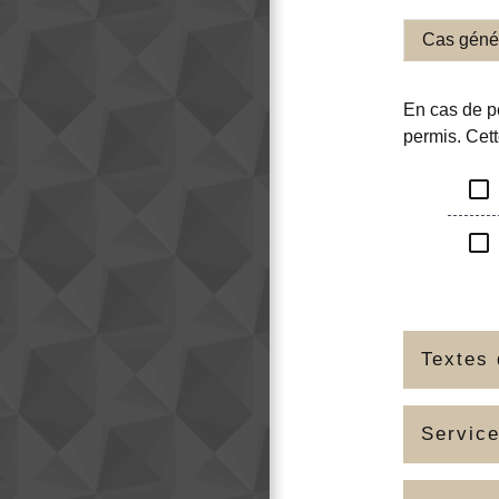
Cas géné
En cas de p
permis. Cett
check_box_outline_blank
check_box_outline_blank
Textes 
Service