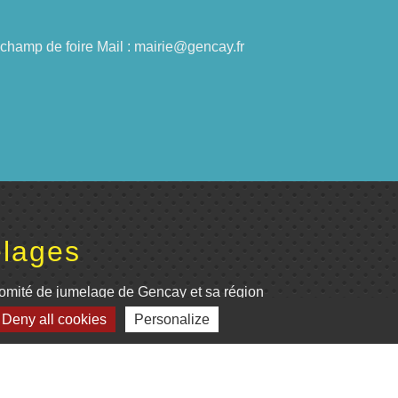
du champ de foire Mail : mairie@gencay.fr
lages
omité de jumelage de Gençay et sa région
Deny all cookies
Personalize