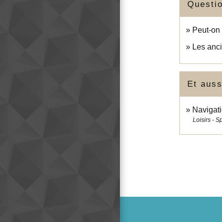
Questi
Peut-on 
Les anci
Et auss
Navigati
Loisirs - S