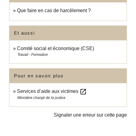
Que faire en cas de harcèlement ?
Et aussi
Comité social et économique (CSE)
Travail - Formation
Pour en savoir plus
open_in_new
Services d’aide aux victimes
Ministère chargé de la justice
Signaler une erreur sur cette page