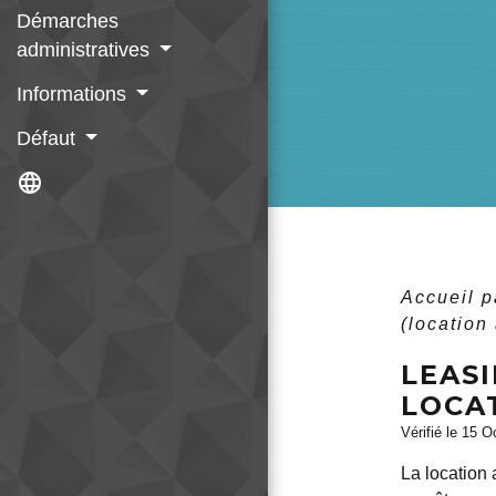
Démarches
administratives
Informations
Défaut
language
Accueil p
(location
LEASI
LOCA
Vérifié le 15 O
La location