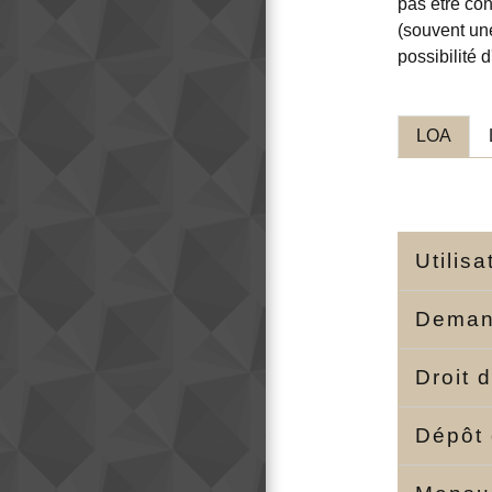
pas être con
(souvent une
possibilité 
LOA
Utilis
Deman
Droit 
Dépôt 