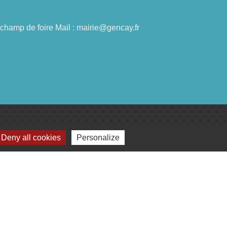
du champ de foire Mail : mairie@gencay.fr
Deny all cookies
Personalize
lages
omité de jumelage de Gençay et sa région