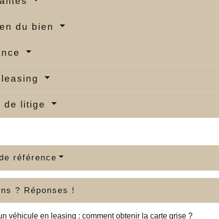
alités
ien du bien
ance
 leasing
 de litige
de référence
ons ? Réponses !
un véhicule en leasing : comment obtenir la carte grise ?