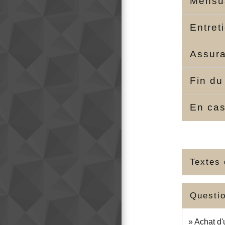
Mensu
Entret
Assur
Fin du
En cas
Textes 
Questi
Achat d'