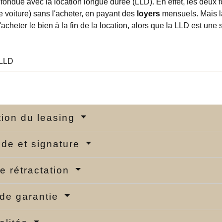
fondue avec la location longue durée (LLD). En effet, les deux 
 voiture) sans l'acheter, en payant des
loyers
mensuels. Mais la 
d'acheter le bien à la fin de la location, alors que la LLD est une 
LLD
ation du leasing
de et signature
de rétractation
de garantie