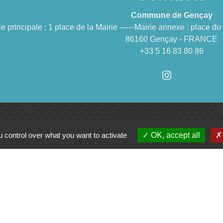
Commune de Gençay
ie principale : 1 place de la Mairie ------Mairie annexe : place 
86160 Gençay - FRANCE
+33 5 16 83 80 86
 control over what you want to activate
OK, accept all
Jume
C
e du Civraisien en
unauté de communes