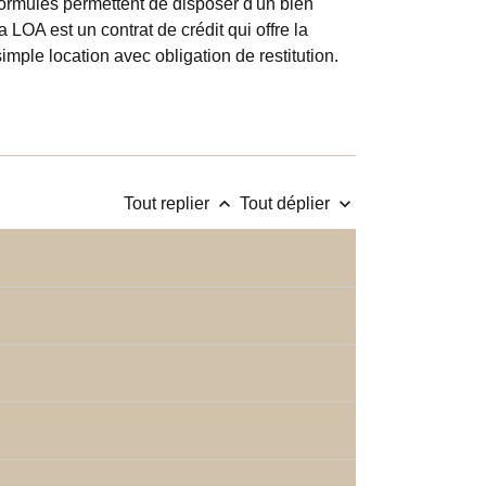
formules permettent de disposer d'un bien
LOA est un contrat de crédit qui offre la
simple location avec obligation de restitution.
keyboard_arrow_up
keyboard_arrow_down
Tout replier
Tout déplier